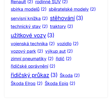
Renault
(2)
rodinné SUV
(2)
sbírka modelů
(2)
sběratelské modely
(2)
stěhování
(3)
servisní knížka
(2)
technický stav
(2)
traktory
(2)
užitkové vozy
(3)
vojenská technika
(2)
vozidlo
(2)
vozový park
(2)
výkup aut
(2)
zimní pneumatiky
(2)
řidič
(2)
řidičské oprávnění
(2)
řidičský průkaz
(3)
Škoda
(2)
Škoda Elroq
(2)
Škoda Epiq
(2)