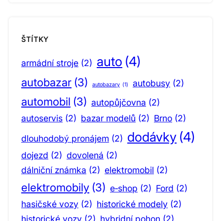
ŠTÍTKY
auto
(4)
armádní stroje
(2)
autobazar
(3)
autobusy
(2)
autobazary
(1)
automobil
(3)
autopůjčovna
(2)
autoservis
(2)
bazar modelů
(2)
Brno
(2)
dodávky
(4)
dlouhodobý pronájem
(2)
dojezd
(2)
dovolená
(2)
dálniční známka
(2)
elektromobil
(2)
elektromobily
(3)
e‑shop
(2)
Ford
(2)
hasičské vozy
(2)
historické modely
(2)
historické vozy
(2)
hybridní pohon
(2)