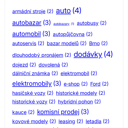
auto
(4)
armádní stroje
(2)
autobazar
(3)
autobusy
(2)
autobazary
(1)
automobil
(3)
autopůjčovna
(2)
autoservis
(2)
bazar modelů
(2)
Brno
(2)
dodávky
(4)
dlouhodobý pronájem
(2)
dojezd
(2)
dovolená
(2)
dálniční známka
(2)
elektromobil
(2)
elektromobily
(3)
e‑shop
(2)
Ford
(2)
hasičské vozy
(2)
historické modely
(2)
historické vozy
(2)
hybridní pohon
(2)
komisní prodej
(3)
kauce
(2)
kovové modely
(2)
leasing
(2)
letadla
(2)