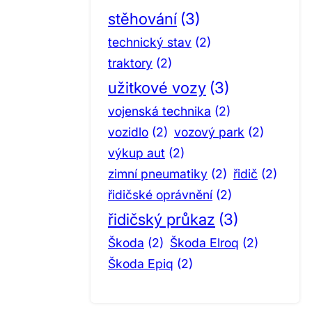
stěhování
(3)
technický stav
(2)
traktory
(2)
užitkové vozy
(3)
vojenská technika
(2)
vozidlo
(2)
vozový park
(2)
výkup aut
(2)
zimní pneumatiky
(2)
řidič
(2)
řidičské oprávnění
(2)
řidičský průkaz
(3)
Škoda
(2)
Škoda Elroq
(2)
Škoda Epiq
(2)