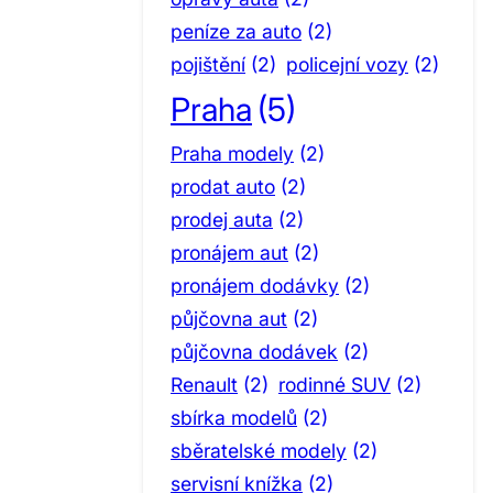
peníze za auto
(2)
pojištění
(2)
policejní vozy
(2)
Praha
(5)
Praha modely
(2)
prodat auto
(2)
prodej auta
(2)
pronájem aut
(2)
pronájem dodávky
(2)
půjčovna aut
(2)
půjčovna dodávek
(2)
Renault
(2)
rodinné SUV
(2)
sbírka modelů
(2)
sběratelské modely
(2)
servisní knížka
(2)