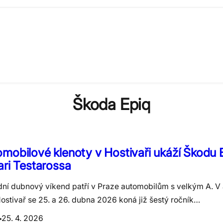
Škoda Epiq
mobilové klenoty v Hostivaři ukáží Škodu E
ari Testarossa
dní dubnový víkend patří v Praze automobilům s velkým A. V 
ostivař se 25. a 26. dubna 2026 koná již šestý ročník…
25. 4. 2026