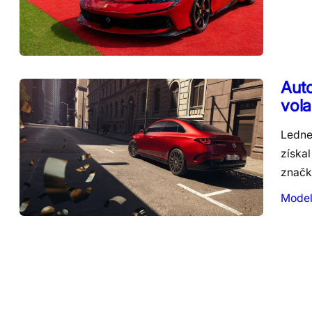
Auto
vol
Ledne
získal
značk
Model