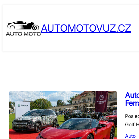
Skip
to
AUTOMOTOVUZ.CZ
content
Auto
Ferr
Posle
Golf H
Auto