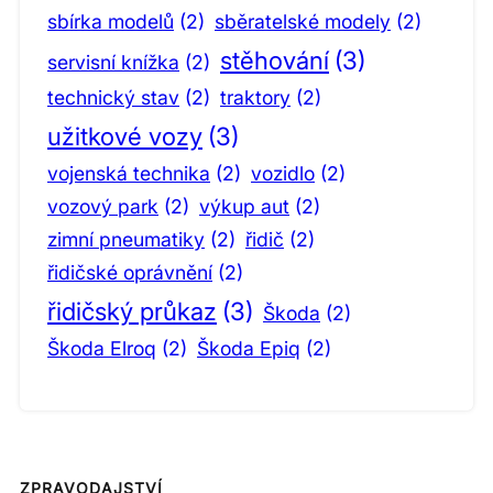
sbírka modelů
(2)
sběratelské modely
(2)
stěhování
(3)
servisní knížka
(2)
technický stav
(2)
traktory
(2)
užitkové vozy
(3)
vojenská technika
(2)
vozidlo
(2)
vozový park
(2)
výkup aut
(2)
zimní pneumatiky
(2)
řidič
(2)
řidičské oprávnění
(2)
řidičský průkaz
(3)
Škoda
(2)
Škoda Elroq
(2)
Škoda Epiq
(2)
ZPRAVODAJSTVÍ