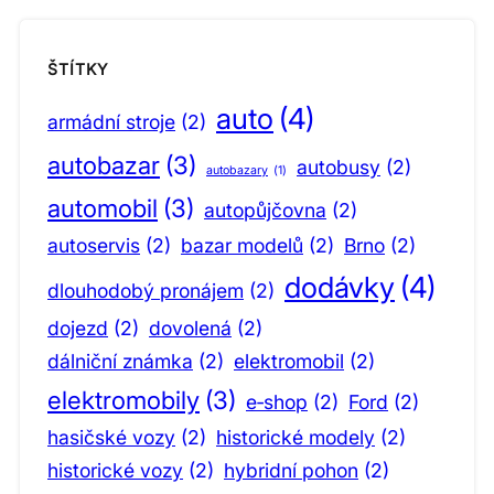
ŠTÍTKY
auto
(4)
armádní stroje
(2)
autobazar
(3)
autobusy
(2)
autobazary
(1)
automobil
(3)
autopůjčovna
(2)
autoservis
(2)
bazar modelů
(2)
Brno
(2)
dodávky
(4)
dlouhodobý pronájem
(2)
dojezd
(2)
dovolená
(2)
dálniční známka
(2)
elektromobil
(2)
elektromobily
(3)
e‑shop
(2)
Ford
(2)
hasičské vozy
(2)
historické modely
(2)
historické vozy
(2)
hybridní pohon
(2)