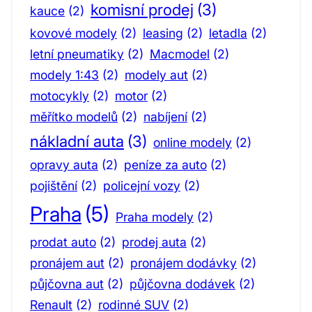
komisní prodej
(3)
kauce
(2)
kovové modely
(2)
leasing
(2)
letadla
(2)
letní pneumatiky
(2)
Macmodel
(2)
modely 1:43
(2)
modely aut
(2)
motocykly
(2)
motor
(2)
měřítko modelů
(2)
nabíjení
(2)
nákladní auta
(3)
online modely
(2)
opravy auta
(2)
peníze za auto
(2)
pojištění
(2)
policejní vozy
(2)
Praha
(5)
Praha modely
(2)
prodat auto
(2)
prodej auta
(2)
pronájem aut
(2)
pronájem dodávky
(2)
půjčovna aut
(2)
půjčovna dodávek
(2)
Renault
(2)
rodinné SUV
(2)