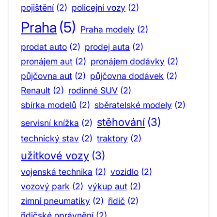
pojištění
(2)
policejní vozy
(2)
Praha
(5)
Praha modely
(2)
prodat auto
(2)
prodej auta
(2)
pronájem aut
(2)
pronájem dodávky
(2)
půjčovna aut
(2)
půjčovna dodávek
(2)
Renault
(2)
rodinné SUV
(2)
sbírka modelů
(2)
sběratelské modely
(2)
stěhování
(3)
servisní knížka
(2)
technický stav
(2)
traktory
(2)
užitkové vozy
(3)
vojenská technika
(2)
vozidlo
(2)
vozový park
(2)
výkup aut
(2)
zimní pneumatiky
(2)
řidič
(2)
řidičské oprávnění
(2)