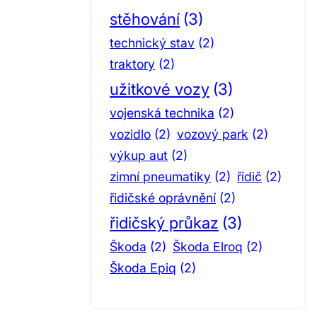
stěhování
(3)
technický stav
(2)
traktory
(2)
užitkové vozy
(3)
vojenská technika
(2)
vozidlo
(2)
vozový park
(2)
výkup aut
(2)
zimní pneumatiky
(2)
řidič
(2)
řidičské oprávnění
(2)
řidičský průkaz
(3)
Škoda
(2)
Škoda Elroq
(2)
Škoda Epiq
(2)