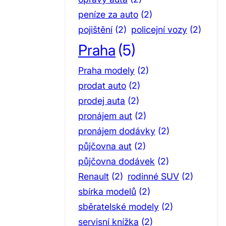
peníze za auto
(2)
pojištění
(2)
policejní vozy
(2)
Praha
(5)
Praha modely
(2)
prodat auto
(2)
prodej auta
(2)
pronájem aut
(2)
pronájem dodávky
(2)
půjčovna aut
(2)
půjčovna dodávek
(2)
Renault
(2)
rodinné SUV
(2)
sbírka modelů
(2)
sběratelské modely
(2)
servisní knížka
(2)