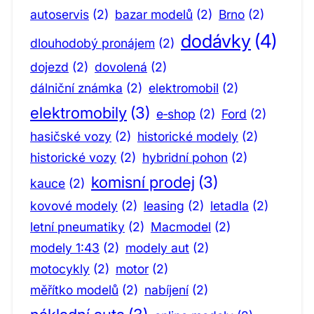
autoservis
(2)
bazar modelů
(2)
Brno
(2)
dodávky
(4)
dlouhodobý pronájem
(2)
dojezd
(2)
dovolená
(2)
dálniční známka
(2)
elektromobil
(2)
elektromobily
(3)
e‑shop
(2)
Ford
(2)
hasičské vozy
(2)
historické modely
(2)
historické vozy
(2)
hybridní pohon
(2)
komisní prodej
(3)
kauce
(2)
kovové modely
(2)
leasing
(2)
letadla
(2)
letní pneumatiky
(2)
Macmodel
(2)
modely 1:43
(2)
modely aut
(2)
motocykly
(2)
motor
(2)
měřítko modelů
(2)
nabíjení
(2)