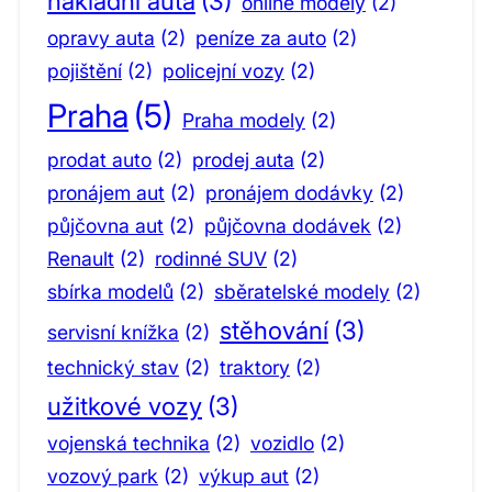
nákladní auta
(3)
online modely
(2)
opravy auta
(2)
peníze za auto
(2)
pojištění
(2)
policejní vozy
(2)
Praha
(5)
Praha modely
(2)
prodat auto
(2)
prodej auta
(2)
pronájem aut
(2)
pronájem dodávky
(2)
půjčovna aut
(2)
půjčovna dodávek
(2)
Renault
(2)
rodinné SUV
(2)
sbírka modelů
(2)
sběratelské modely
(2)
stěhování
(3)
servisní knížka
(2)
technický stav
(2)
traktory
(2)
užitkové vozy
(3)
vojenská technika
(2)
vozidlo
(2)
vozový park
(2)
výkup aut
(2)