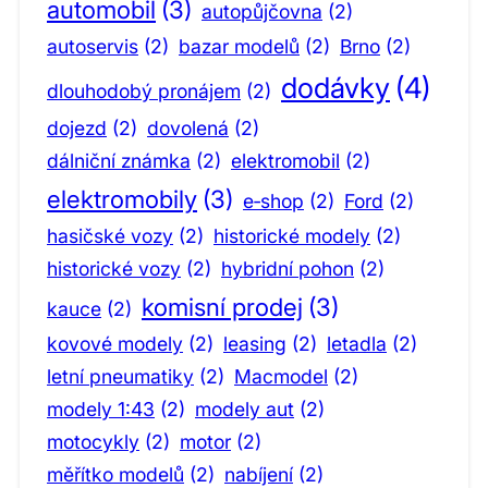
automobil
(3)
autopůjčovna
(2)
autoservis
(2)
bazar modelů
(2)
Brno
(2)
dodávky
(4)
dlouhodobý pronájem
(2)
dojezd
(2)
dovolená
(2)
dálniční známka
(2)
elektromobil
(2)
elektromobily
(3)
e‑shop
(2)
Ford
(2)
hasičské vozy
(2)
historické modely
(2)
historické vozy
(2)
hybridní pohon
(2)
komisní prodej
(3)
kauce
(2)
kovové modely
(2)
leasing
(2)
letadla
(2)
letní pneumatiky
(2)
Macmodel
(2)
modely 1:43
(2)
modely aut
(2)
motocykly
(2)
motor
(2)
měřítko modelů
(2)
nabíjení
(2)