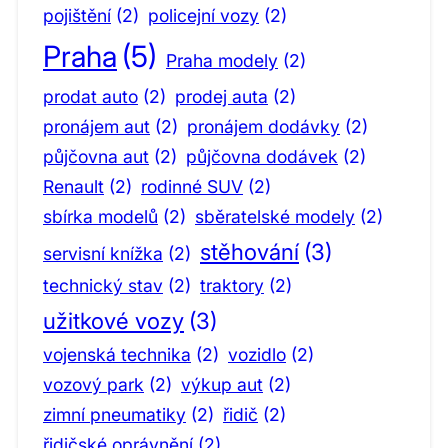
pojištění
(2)
policejní vozy
(2)
Praha
(5)
Praha modely
(2)
prodat auto
(2)
prodej auta
(2)
pronájem aut
(2)
pronájem dodávky
(2)
půjčovna aut
(2)
půjčovna dodávek
(2)
Renault
(2)
rodinné SUV
(2)
sbírka modelů
(2)
sběratelské modely
(2)
stěhování
(3)
servisní knížka
(2)
technický stav
(2)
traktory
(2)
užitkové vozy
(3)
vojenská technika
(2)
vozidlo
(2)
vozový park
(2)
výkup aut
(2)
zimní pneumatiky
(2)
řidič
(2)
řidičské oprávnění
(2)