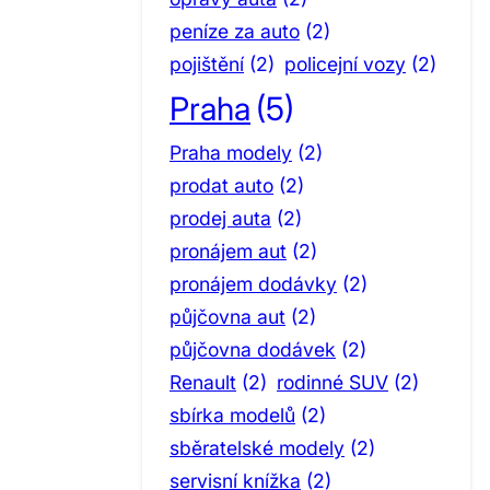
peníze za auto
(2)
pojištění
(2)
policejní vozy
(2)
Praha
(5)
Praha modely
(2)
prodat auto
(2)
prodej auta
(2)
pronájem aut
(2)
pronájem dodávky
(2)
půjčovna aut
(2)
půjčovna dodávek
(2)
Renault
(2)
rodinné SUV
(2)
sbírka modelů
(2)
sběratelské modely
(2)
servisní knížka
(2)