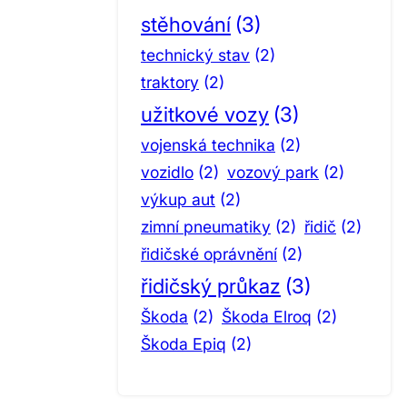
stěhování
(3)
technický stav
(2)
traktory
(2)
užitkové vozy
(3)
vojenská technika
(2)
vozidlo
(2)
vozový park
(2)
výkup aut
(2)
zimní pneumatiky
(2)
řidič
(2)
řidičské oprávnění
(2)
řidičský průkaz
(3)
Škoda
(2)
Škoda Elroq
(2)
Škoda Epiq
(2)