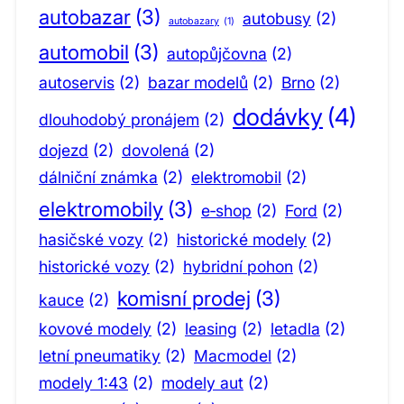
autobazar
(3)
autobusy
(2)
autobazary
(1)
automobil
(3)
autopůjčovna
(2)
autoservis
(2)
bazar modelů
(2)
Brno
(2)
dodávky
(4)
dlouhodobý pronájem
(2)
dojezd
(2)
dovolená
(2)
dálniční známka
(2)
elektromobil
(2)
elektromobily
(3)
e‑shop
(2)
Ford
(2)
hasičské vozy
(2)
historické modely
(2)
historické vozy
(2)
hybridní pohon
(2)
komisní prodej
(3)
kauce
(2)
kovové modely
(2)
leasing
(2)
letadla
(2)
letní pneumatiky
(2)
Macmodel
(2)
modely 1:43
(2)
modely aut
(2)