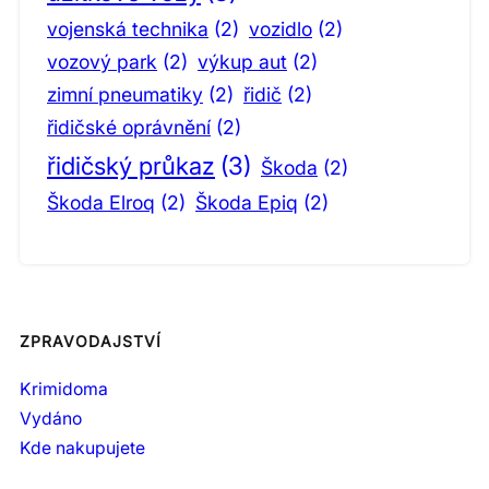
vojenská technika
(2)
vozidlo
(2)
vozový park
(2)
výkup aut
(2)
zimní pneumatiky
(2)
řidič
(2)
řidičské oprávnění
(2)
řidičský průkaz
(3)
Škoda
(2)
Škoda Elroq
(2)
Škoda Epiq
(2)
ZPRAVODAJSTVÍ
Krimidoma
Vydáno
Kde nakupujete