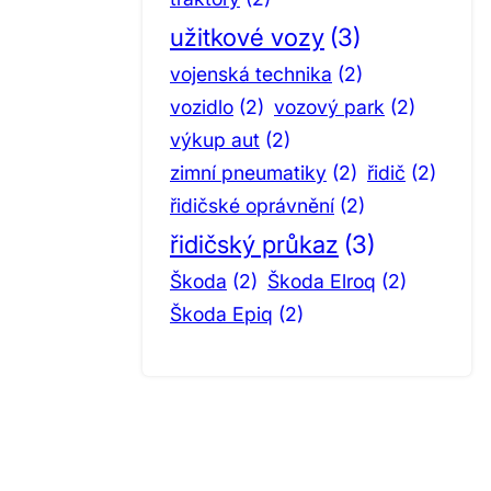
užitkové vozy
(3)
vojenská technika
(2)
vozidlo
(2)
vozový park
(2)
výkup aut
(2)
zimní pneumatiky
(2)
řidič
(2)
řidičské oprávnění
(2)
řidičský průkaz
(3)
Škoda
(2)
Škoda Elroq
(2)
Škoda Epiq
(2)