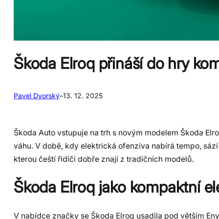
Škoda Elroq přináší do hry ko
Pavel Dvorský
–
13. 12. 2025
Škoda Auto vstupuje na trh s novým modelem Škoda Elroq
váhu. V době, kdy elektrická ofenziva nabírá tempo, sáz
kterou čeští řidiči dobře znají z tradičních modelů.
Škoda Elroq jako kompaktní el
V nabídce značky se Škoda Elroq usadila pod větším Eny