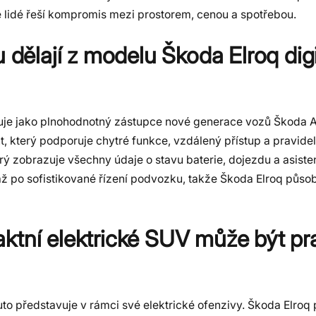
e lidé řeší kompromis mezi prostorem, cenou a spotřebou.
 dělají z modelu Škoda Elroq digi
tuje jako plnohodnotný zástupce nové generace vozů Škoda A
, který podporuje chytré funkce, vzdálený přístup a pravide
který zobrazuje všechny údaje o stavu baterie, dojezdu a asist
ž po sofistikované řízení podvozku, takže Škoda Elroq působí 
ktní elektrické SUV může být pra
o představuje v rámci své elektrické ofenzivy. Škoda Elroq př