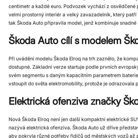
centimetr a každé euro. Podvozek vychází z osvědčené p
velmi prostorný interiér a velký zavazadelník, který patří 
tak Škoda Auto připravila model, jenž kombinuje snadné
Škoda Auto cílí s modelem Šk
Při uvádění modelu Škoda Elroq na trh zaznělo, že kompa
dostupné. Základní verze startuje podle prvních evropský
svém segmentu s daným kapacitním parametrem baterie a 
vstoupit do světa elektromobility, protože je odrazovala 
Elektrická ofenziva značky Šk
Nová Škoda Elroq není jen další kompaktní elektrické SUV 
nazývá elektrická ofenziva. Škoda Auto už dříve představ
aby pokryla různé potřeby řidičů od městských vozů až p