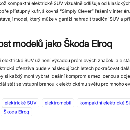
, což kompaktní elektrické SUV vizuálně odlišuje od klasickýc
bře přístupný kufr, šikovná “Simply Clever” řešení v interiér
stávají model, který může v garáži nahradit tradiční SUV a p
ost modelů jako Škoda Elroq
í elektrické SUV už není výsadou prémiových značek, ale st
lektrická ofenziva bude v následujících letech pokračovat dalš
by si každý mohl vybrat ideální kompromis mezi cenou a doj
iál stát se vstupní branou k elektrickému světu pro mnoho ev
elektrické SUV
elektromobil
kompaktní elektrické 
Škoda Elroq