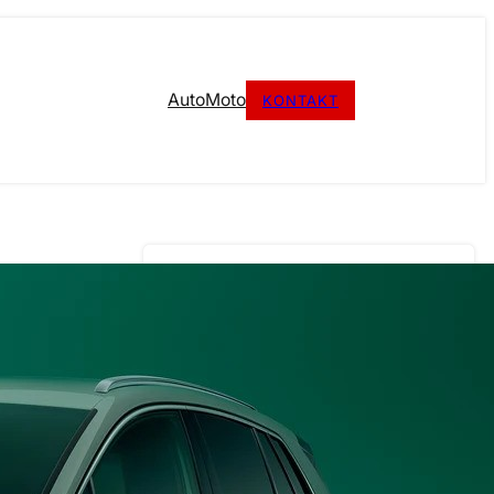
Auto
Moto
KONTAKT
MINULÉ MĚSÍCE
Červen 2026
Květen 2026
Duben 2026
Leden 2026
Prosinec 2025
Únor 2025