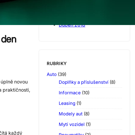
Srpen 2018
Červenec 2018
Červen 2018
Duben 2018
 den
RUBRIKY
Auto
(39)
 úplně novou
Doplňky a příslušenství
(8)
 praktičnosti,
Informace
(10)
Leasing
(1)
Modely aut
(8)
Mytí vozidel
(1)
čítá každý
Pneumatiky
(2)