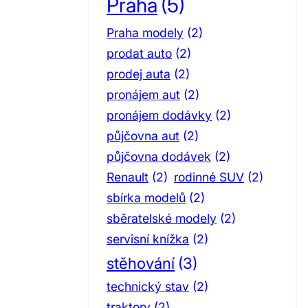
Praha
(5)
Praha modely
(2)
prodat auto
(2)
prodej auta
(2)
pronájem aut
(2)
pronájem dodávky
(2)
půjčovna aut
(2)
půjčovna dodávek
(2)
Renault
(2)
rodinné SUV
(2)
sbírka modelů
(2)
sběratelské modely
(2)
servisní knížka
(2)
stěhování
(3)
technický stav
(2)
traktory
(2)