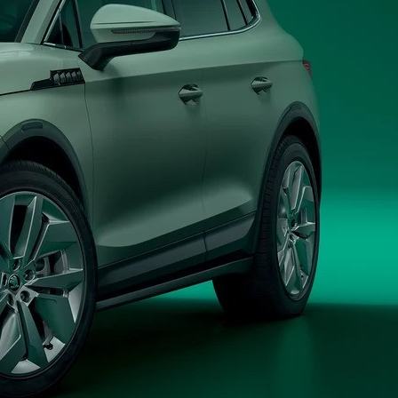
Březen 2024
Leden 2024
Únor 2022
Prosinec 2020
Srpen 2020
Květen 2020
Duben 2020
Březen 2020
Prosinec 2019
Listopad 2019
Září 2019
Květen 2019
Duben 2019
Březen 2019
Listopad 2018
Říjen 2018