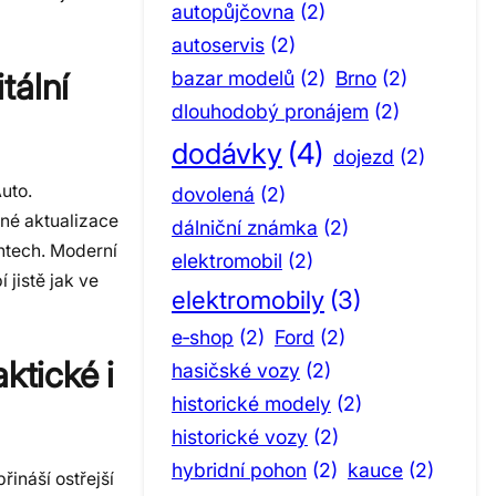
autopůjčovna
(2)
autoservis
(2)
tální
bazar modelů
(2)
Brno
(2)
dlouhodobý pronájem
(2)
dodávky
(4)
dojezd
(2)
uto.
dovolená
(2)
lné aktualizace
dálniční známka
(2)
entech. Moderní
elektromobil
(2)
jistě jak ve
elektromobily
(3)
e‑shop
(2)
Ford
(2)
ktické i
hasičské vozy
(2)
historické modely
(2)
historické vozy
(2)
hybridní pohon
(2)
kauce
(2)
ináší ostřejší