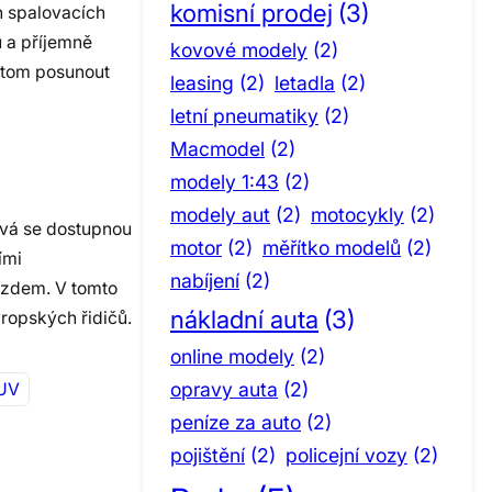
komisní prodej
(3)
h spalovacích
u a příjemně
kovové modely
(2)
řitom posunout
leasing
(2)
letadla
(2)
letní pneumatiky
(2)
Macmodel
(2)
modely 1:43
(2)
modely aut
(2)
motocykly
(2)
ává se dostupnou
motor
(2)
měřítko modelů
(2)
ími
nabíjení
(2)
ezdem. V tomto
nákladní auta
(3)
ropských řidičů.
online modely
(2)
opravy auta
(2)
SUV
peníze za auto
(2)
pojištění
(2)
policejní vozy
(2)