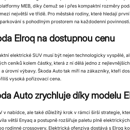
latformy MEB, díky čemuž se i přes kompaktní rozměry podař
mezi největší ve třídě. Pro městské rodiny, které hledají první
 parkování s pohodlným prostorem na každodenní povinnosti
oda Elroq na dostupnou cenu
ktní elektrické SUV musí být nejen technologicky vyspělé, a
ch ceníků kolem částky, která z ní dělá jedno z nejlevnějších
úrovní výbavy. Škoda Auto tak míří na zákazníky, kteří dos
příliš vysoká pořizovací cena.
oda Auto zrychluje díky modelu E
v nabídce, ale také důležitý krok v rámci širší strategie, kt
ila větší Enyaq a postupně rozšiřuje paletu plně elektrických
o rodinné crossovery. Elektrická ofenziva dostává s Elroq ko