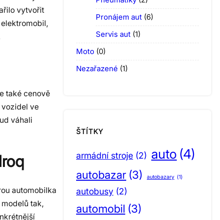
ilo vytvořit
Pronájem aut
(6)
 elektromobil,
Servis aut
(1)
.
Moto
(0)
Nezařazené
(1)
le také cenově
 vozidel ve
ud váhali
ŠTÍTKY
auto
(4)
armádní stroje
(2)
lroq
autobazar
(3)
autobazary
(1)
erou automobilka
autobusy
(2)
 modelů tak,
automobil
(3)
nkrétnější