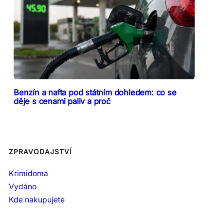
Benzín a nafta pod státním dohledem: co se
děje s cenami paliv a proč
ZPRAVODAJSTVÍ
Krimidoma
Vydáno
Kde nakupujete