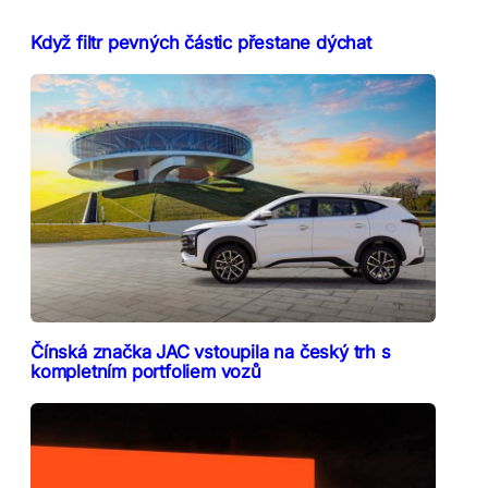
Když filtr pevných částic přestane dýchat
Čínská značka JAC vstoupila na český trh s
kompletním portfoliem vozů