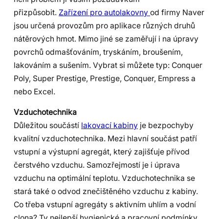
přizpůsobit.
Zařízení pro autolakovny
od firmy Naver
jsou určená provozům pro aplikace různých druhů
nátěrových hmot. Mimo jiné se zaměřují i na úpravy
povrchů odmašťováním, tryskáním, broušením,
lakováním a sušením. Vybrat si můžete typ: Conquer
Poly, Super Prestige, Prestige, Conquer, Empress a
nebo Excel.
Vzduchotechnika
Důležitou součástí
lakovací kabiny
je bezpochyby
kvalitní vzduchotechnika. Mezi hlavní součást patří
vstupní a výstupní agregát, který zajišťuje přívod
čerstvého vzduchu. Samozřejmostí je i úprava
vzduchu na optimální teplotu. Vzduchotechnika se
stará také o odvod znečištěného vzduchu z kabiny.
Co třeba vstupní agregáty s aktivním uhlím a vodní
clona? Ty nejlepší hygienické a pracovní podmínky