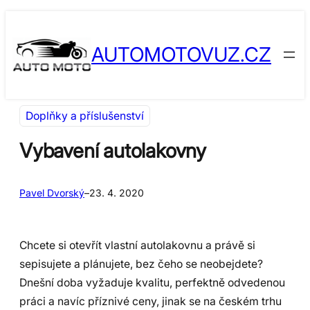
Přeskočit
Skip
na
to
AUTOMOTOVUZ.CZ
obsah
content
Doplňky a příslušenství
​Vybavení autolakovny
Pavel Dvorský
–
23. 4. 2020
Chcete si otevřít vlastní autolakovnu a právě si
sepisujete a plánujete, bez čeho se neobejdete?
Dnešní doba vyžaduje kvalitu, perfektně odvedenou
práci a navíc příznivé ceny, jinak se na českém trhu