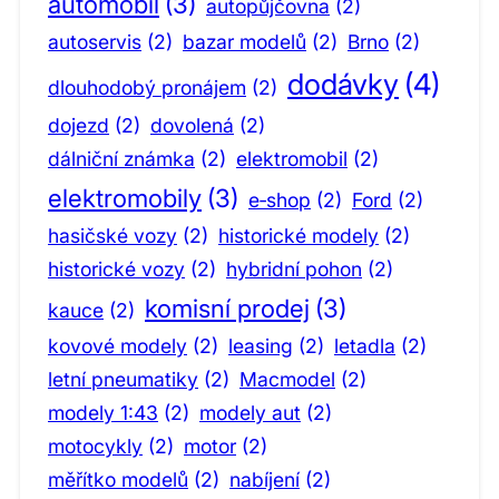
automobil
(3)
autopůjčovna
(2)
autoservis
(2)
bazar modelů
(2)
Brno
(2)
dodávky
(4)
dlouhodobý pronájem
(2)
dojezd
(2)
dovolená
(2)
dálniční známka
(2)
elektromobil
(2)
elektromobily
(3)
e‑shop
(2)
Ford
(2)
hasičské vozy
(2)
historické modely
(2)
historické vozy
(2)
hybridní pohon
(2)
komisní prodej
(3)
kauce
(2)
kovové modely
(2)
leasing
(2)
letadla
(2)
letní pneumatiky
(2)
Macmodel
(2)
modely 1:43
(2)
modely aut
(2)
motocykly
(2)
motor
(2)
měřítko modelů
(2)
nabíjení
(2)