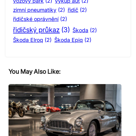
vozový park
(2)
výkup aut
(2)
zimní pneumatiky
(2)
řidič
(2)
řidičské oprávnění
(2)
řidičský průkaz
(3)
Škoda
(2)
Škoda Elroq
(2)
Škoda Epiq
(2)
You May Also Like: