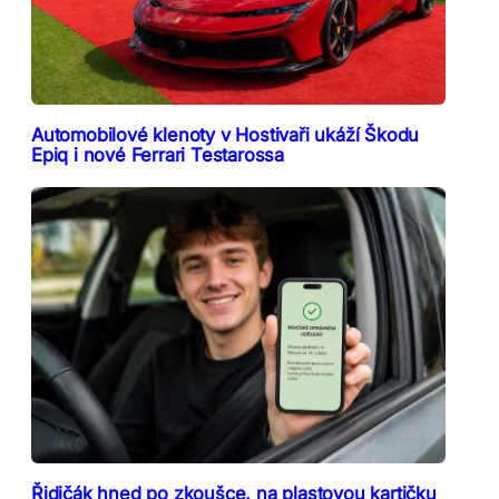
Automobilové klenoty v Hostivaři ukáží Škodu
Epiq i nové Ferrari Testarossa
Řidičák hned po zkoušce, na plastovou kartičku