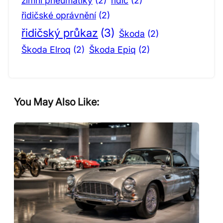
zimní pneumatiky
(2)
řidič
(2)
řidičské oprávnění
(2)
řidičský průkaz
(3)
Škoda
(2)
Škoda Elroq
(2)
Škoda Epiq
(2)
You May Also Like: