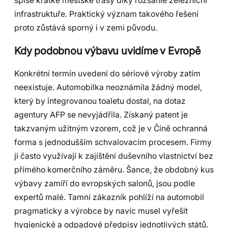
spíše krátké městské trasy díky rozsáhlé železniční
infrastruktuře. Praktický význam takového řešení
proto zůstává sporný i v zemi původu.
Kdy podobnou výbavu uvidíme v Evropě
Konkrétní termín uvedení do sériové výroby zatím
neexistuje. Automobilka neoznámila žádný model,
který by integrovanou toaletu dostal, na dotaz
agentury AFP se nevyjádřila. Získaný patent je
takzvaným užitným vzorem, což je v Číně ochranná
forma s jednodušším schvalovacím procesem. Firmy
ji často využívají k zajištění duševního vlastnictví bez
přímého komerčního záměru. Šance, že obdobný kus
výbavy zamíří do evropských salonů, jsou podle
expertů malé. Tamní zákazník pohlíží na automobil
pragmaticky a výrobce by navíc musel vyřešit
hygienické a odpadové předpisy jednotlivých států.