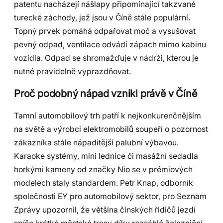
patentu nacházejí nášlapy připomínající takzvané
turecké záchody, jež jsou v Číně stále populární.
Topný prvek pomáhá odpařovat moč a vysušovat
pevný odpad, ventilace odvádí zápach mimo kabinu
vozidla. Odpad se shromažďuje v nádrži, kterou je
nutné pravidelně vyprazdňovat.
Proč podobný nápad vznikl právě v Číně
Tamní automobilový trh patří k nejkonkurenčnějším
na světě a výrobci elektromobilů soupeří o pozornost
zákazníka stále nápaditější palubní výbavou.
Karaoke systémy, mini lednice či masážní sedadla
horkými kameny od značky Nio se v prémiových
modelech staly standardem. Petr Knap, odborník
společnosti EY pro automobilový sektor, pro Seznam
Zprávy upozornil, že většina čínských řidičů jezdí