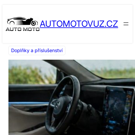
Přeskočit
Skip
na
to
AUTOMOTOVUZ.CZ
obsah
content
Doplňky a příslušenství