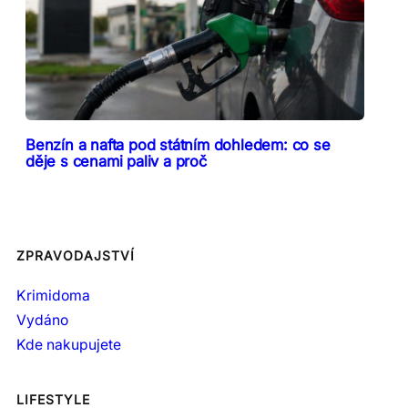
Benzín a nafta pod státním dohledem: co se
děje s cenami paliv a proč
ZPRAVODAJSTVÍ
Krimidoma
Vydáno
Kde nakupujete
LIFESTYLE