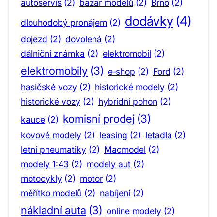
autoservis
(2)
bazar modelů
(2)
Brno
(2)
dodávky
(4)
dlouhodobý pronájem
(2)
dojezd
(2)
dovolená
(2)
dálniční známka
(2)
elektromobil
(2)
elektromobily
(3)
e‑shop
(2)
Ford
(2)
hasičské vozy
(2)
historické modely
(2)
historické vozy
(2)
hybridní pohon
(2)
komisní prodej
(3)
kauce
(2)
kovové modely
(2)
leasing
(2)
letadla
(2)
letní pneumatiky
(2)
Macmodel
(2)
modely 1:43
(2)
modely aut
(2)
motocykly
(2)
motor
(2)
měřítko modelů
(2)
nabíjení
(2)
nákladní auta
(3)
online modely
(2)