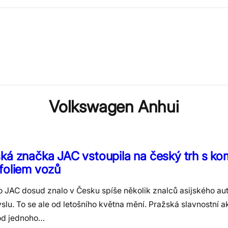
Volkswagen Anhui
ká značka JAC vstoupila na český trh s ko
foliem vozů
 JAC dosud znalo v Česku spíše několik znalců asijského a
lu. To se ale od letošního května mění. Pražská slavnostní a
od jednoho…