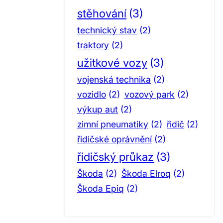
stěhování
(3)
technický stav
(2)
traktory
(2)
užitkové vozy
(3)
vojenská technika
(2)
vozidlo
(2)
vozový park
(2)
výkup aut
(2)
zimní pneumatiky
(2)
řidič
(2)
řidičské oprávnění
(2)
řidičský průkaz
(3)
Škoda
(2)
Škoda Elroq
(2)
Škoda Epiq
(2)