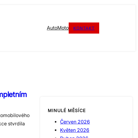
Auto
Moto
KONTAKT
mpletním
MINULÉ MĚSÍCE
utomobilového
Červen 2026
kce stvrdila
Květen 2026