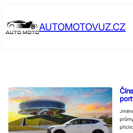
Skip
to
AUTOMOTOVUZ.CZ
content
Číns
port
Jméno
průmys
přích