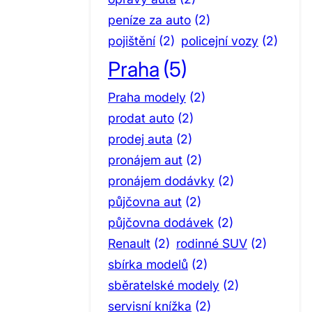
peníze za auto
(2)
pojištění
(2)
policejní vozy
(2)
Praha
(5)
Praha modely
(2)
prodat auto
(2)
prodej auta
(2)
pronájem aut
(2)
pronájem dodávky
(2)
půjčovna aut
(2)
půjčovna dodávek
(2)
Renault
(2)
rodinné SUV
(2)
sbírka modelů
(2)
sběratelské modely
(2)
servisní knížka
(2)