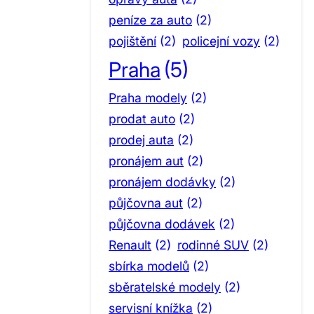
peníze za auto
(2)
pojištění
(2)
policejní vozy
(2)
Praha
(5)
Praha modely
(2)
prodat auto
(2)
prodej auta
(2)
pronájem aut
(2)
pronájem dodávky
(2)
půjčovna aut
(2)
půjčovna dodávek
(2)
Renault
(2)
rodinné SUV
(2)
sbírka modelů
(2)
sběratelské modely
(2)
servisní knížka
(2)