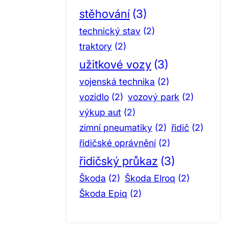
stěhování
(3)
technický stav
(2)
traktory
(2)
užitkové vozy
(3)
vojenská technika
(2)
vozidlo
(2)
vozový park
(2)
výkup aut
(2)
zimní pneumatiky
(2)
řidič
(2)
řidičské oprávnění
(2)
řidičský průkaz
(3)
Škoda
(2)
Škoda Elroq
(2)
Škoda Epiq
(2)