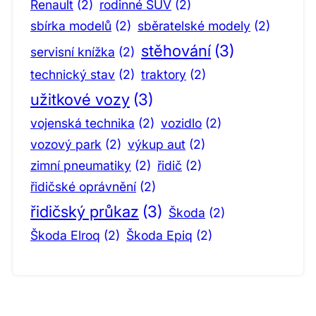
Renault
(2)
rodinné SUV
(2)
sbírka modelů
(2)
sběratelské modely
(2)
stěhování
(3)
servisní knížka
(2)
technický stav
(2)
traktory
(2)
užitkové vozy
(3)
vojenská technika
(2)
vozidlo
(2)
vozový park
(2)
výkup aut
(2)
zimní pneumatiky
(2)
řidič
(2)
řidičské oprávnění
(2)
řidičský průkaz
(3)
Škoda
(2)
Škoda Elroq
(2)
Škoda Epiq
(2)