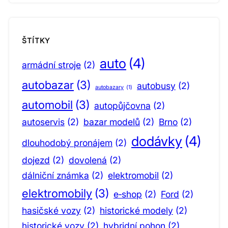
ŠTÍTKY
auto
(4)
armádní stroje
(2)
autobazar
(3)
autobusy
(2)
autobazary
(1)
automobil
(3)
autopůjčovna
(2)
autoservis
(2)
bazar modelů
(2)
Brno
(2)
dodávky
(4)
dlouhodobý pronájem
(2)
dojezd
(2)
dovolená
(2)
dálniční známka
(2)
elektromobil
(2)
elektromobily
(3)
e‑shop
(2)
Ford
(2)
hasičské vozy
(2)
historické modely
(2)
historické vozy
(2)
hybridní pohon
(2)