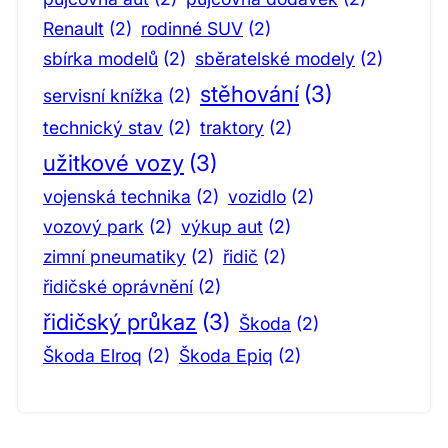
Renault
(2)
rodinné SUV
(2)
sbírka modelů
(2)
sběratelské modely
(2)
stěhování
(3)
servisní knížka
(2)
technický stav
(2)
traktory
(2)
užitkové vozy
(3)
vojenská technika
(2)
vozidlo
(2)
vozový park
(2)
výkup aut
(2)
zimní pneumatiky
(2)
řidič
(2)
řidičské oprávnění
(2)
řidičský průkaz
(3)
Škoda
(2)
Škoda Elroq
(2)
Škoda Epiq
(2)