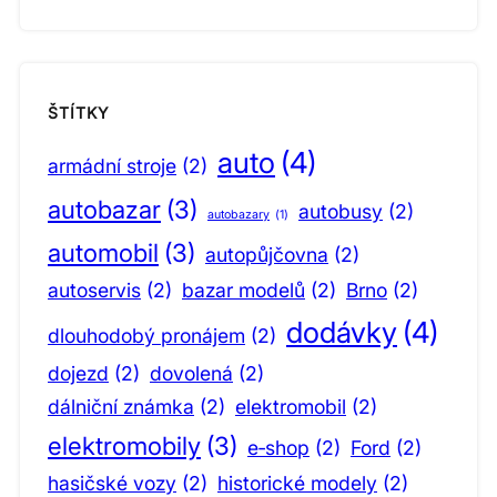
ŠTÍTKY
auto
(4)
armádní stroje
(2)
autobazar
(3)
autobusy
(2)
autobazary
(1)
automobil
(3)
autopůjčovna
(2)
autoservis
(2)
bazar modelů
(2)
Brno
(2)
dodávky
(4)
dlouhodobý pronájem
(2)
dojezd
(2)
dovolená
(2)
dálniční známka
(2)
elektromobil
(2)
elektromobily
(3)
e‑shop
(2)
Ford
(2)
hasičské vozy
(2)
historické modely
(2)