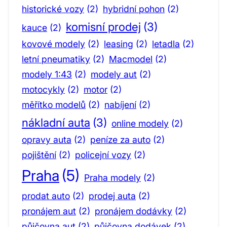
historické vozy
(2)
hybridní pohon
(2)
komisní prodej
(3)
kauce
(2)
kovové modely
(2)
leasing
(2)
letadla
(2)
letní pneumatiky
(2)
Macmodel
(2)
modely 1:43
(2)
modely aut
(2)
motocykly
(2)
motor
(2)
měřítko modelů
(2)
nabíjení
(2)
nákladní auta
(3)
online modely
(2)
opravy auta
(2)
peníze za auto
(2)
pojištění
(2)
policejní vozy
(2)
Praha
(5)
Praha modely
(2)
prodat auto
(2)
prodej auta
(2)
pronájem aut
(2)
pronájem dodávky
(2)
půjčovna aut
(2)
půjčovna dodávek
(2)