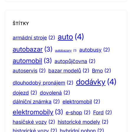
ŠTÍTKY
auto
(4)
armádní stroje
(2)
autobazar
(3)
autobusy
(2)
autobazary
(1)
automobil
(3)
autopůjčovna
(2)
autoservis
(2)
bazar modelů
(2)
Brno
(2)
dodávky
(4)
dlouhodobý pronájem
(2)
dojezd
(2)
dovolená
(2)
dálniční známka
(2)
elektromobil
(2)
elektromobily
(3)
e‑shop
(2)
Ford
(2)
hasičské vozy
(2)
historické modely
(2)
historické vozy
(2)
hybridní pohon
(2)