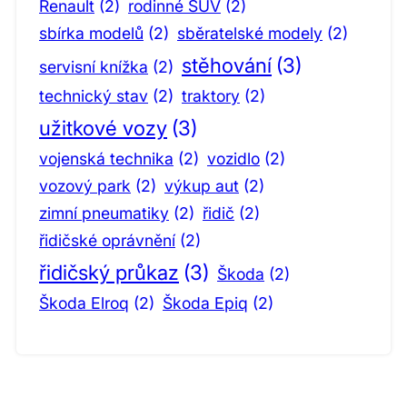
Renault
(2)
rodinné SUV
(2)
sbírka modelů
(2)
sběratelské modely
(2)
stěhování
(3)
servisní knížka
(2)
technický stav
(2)
traktory
(2)
užitkové vozy
(3)
vojenská technika
(2)
vozidlo
(2)
vozový park
(2)
výkup aut
(2)
zimní pneumatiky
(2)
řidič
(2)
řidičské oprávnění
(2)
řidičský průkaz
(3)
Škoda
(2)
Škoda Elroq
(2)
Škoda Epiq
(2)