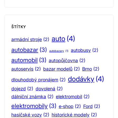
ŠTÍTKY
auto
(4)
armádní stroje
(2)
autobazar
(3)
autobusy
(2)
autobazary
(1)
automobil
(3)
autopůjčovna
(2)
autoservis
(2)
bazar modelů
(2)
Brno
(2)
dodávky
(4)
dlouhodobý pronájem
(2)
dojezd
(2)
dovolená
(2)
dálniční známka
(2)
elektromobil
(2)
elektromobily
(3)
e‑shop
(2)
Ford
(2)
hasičské vozy
(2)
historické modely
(2)