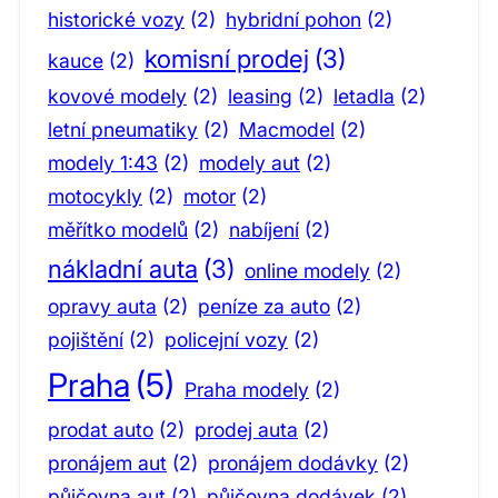
historické vozy
(2)
hybridní pohon
(2)
komisní prodej
(3)
kauce
(2)
kovové modely
(2)
leasing
(2)
letadla
(2)
letní pneumatiky
(2)
Macmodel
(2)
modely 1:43
(2)
modely aut
(2)
motocykly
(2)
motor
(2)
měřítko modelů
(2)
nabíjení
(2)
nákladní auta
(3)
online modely
(2)
opravy auta
(2)
peníze za auto
(2)
pojištění
(2)
policejní vozy
(2)
Praha
(5)
Praha modely
(2)
prodat auto
(2)
prodej auta
(2)
pronájem aut
(2)
pronájem dodávky
(2)
půjčovna aut
(2)
půjčovna dodávek
(2)