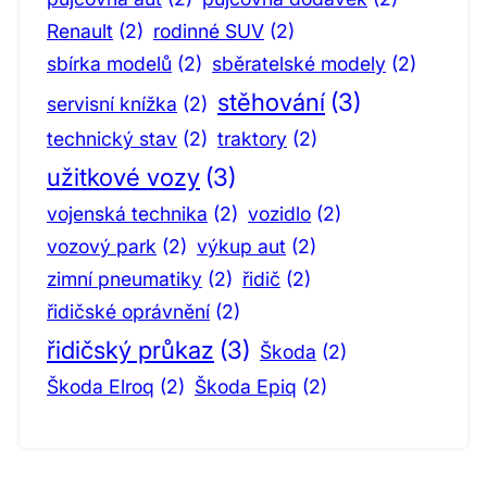
Renault
(2)
rodinné SUV
(2)
sbírka modelů
(2)
sběratelské modely
(2)
stěhování
(3)
servisní knížka
(2)
technický stav
(2)
traktory
(2)
užitkové vozy
(3)
vojenská technika
(2)
vozidlo
(2)
vozový park
(2)
výkup aut
(2)
zimní pneumatiky
(2)
řidič
(2)
řidičské oprávnění
(2)
řidičský průkaz
(3)
Škoda
(2)
Škoda Elroq
(2)
Škoda Epiq
(2)