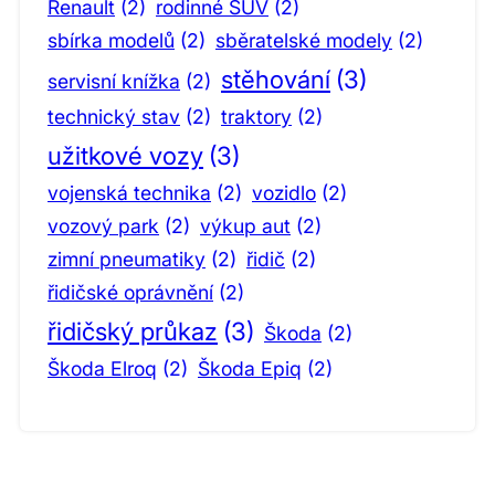
Renault
(2)
rodinné SUV
(2)
sbírka modelů
(2)
sběratelské modely
(2)
stěhování
(3)
servisní knížka
(2)
technický stav
(2)
traktory
(2)
užitkové vozy
(3)
vojenská technika
(2)
vozidlo
(2)
vozový park
(2)
výkup aut
(2)
zimní pneumatiky
(2)
řidič
(2)
řidičské oprávnění
(2)
řidičský průkaz
(3)
Škoda
(2)
Škoda Elroq
(2)
Škoda Epiq
(2)