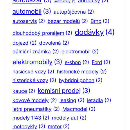
autobusy
(2)
autobazary
(1)
automobil
(3)
autopůjčovna
(2)
autoservis
(2)
bazar modelů
(2)
Brno
(2)
dodávky
(4)
dlouhodobý pronájem
(2)
dojezd
(2)
dovolená
(2)
dálniční známka
(2)
elektromobil
(2)
elektromobily
(3)
e‑shop
(2)
Ford
(2)
hasičské vozy
(2)
historické modely
(2)
historické vozy
(2)
hybridní pohon
(2)
komisní prodej
(3)
kauce
(2)
kovové modely
(2)
leasing
(2)
letadla
(2)
letní pneumatiky
(2)
Macmodel
(2)
modely 1:43
(2)
modely aut
(2)
motocykly
(2)
motor
(2)