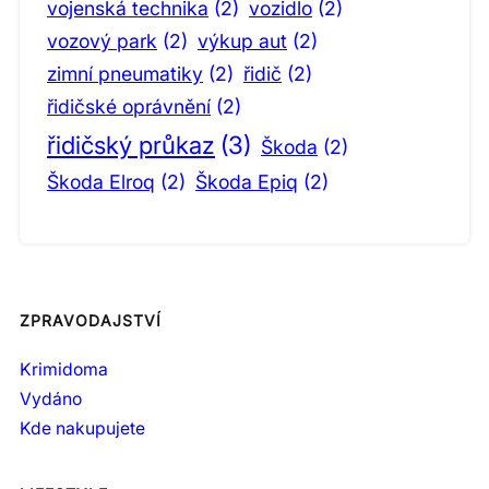
vojenská technika
(2)
vozidlo
(2)
vozový park
(2)
výkup aut
(2)
zimní pneumatiky
(2)
řidič
(2)
řidičské oprávnění
(2)
řidičský průkaz
(3)
Škoda
(2)
Škoda Elroq
(2)
Škoda Epiq
(2)
ZPRAVODAJSTVÍ
Krimidoma
Vydáno
Kde nakupujete