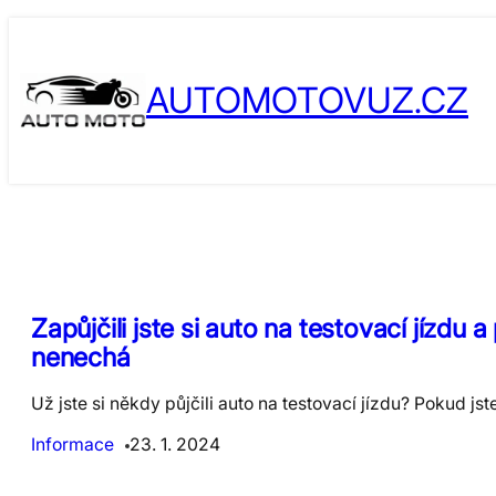
Skip
to
AUTOMOTOVUZ.CZ
content
Zapůjčili jste si auto na testovací jízdu
nenechá
Už jste si někdy půjčili auto na testovací jízdu? Pokud jst
Informace
23. 1. 2024