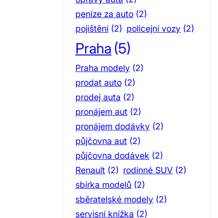
peníze za auto
(2)
pojištění
(2)
policejní vozy
(2)
Praha
(5)
Praha modely
(2)
prodat auto
(2)
prodej auta
(2)
pronájem aut
(2)
pronájem dodávky
(2)
půjčovna aut
(2)
půjčovna dodávek
(2)
Renault
(2)
rodinné SUV
(2)
sbírka modelů
(2)
sběratelské modely
(2)
servisní knížka
(2)