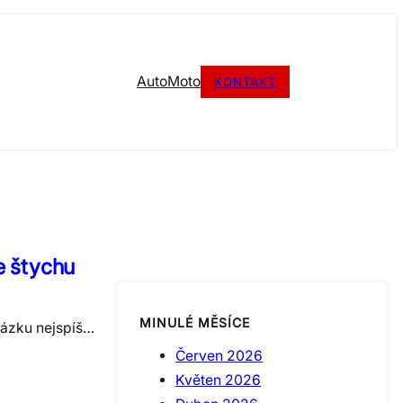
Auto
Moto
KONTAKT
ve štychu
MINULÉ MĚSÍCE
otázku nejspíš…
Červen 2026
Květen 2026