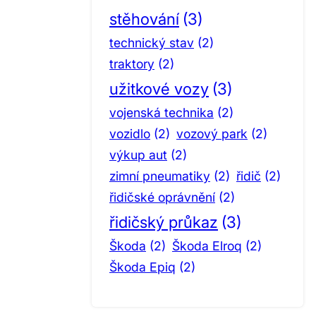
stěhování
(3)
technický stav
(2)
traktory
(2)
užitkové vozy
(3)
vojenská technika
(2)
vozidlo
(2)
vozový park
(2)
výkup aut
(2)
zimní pneumatiky
(2)
řidič
(2)
řidičské oprávnění
(2)
řidičský průkaz
(3)
Škoda
(2)
Škoda Elroq
(2)
Škoda Epiq
(2)