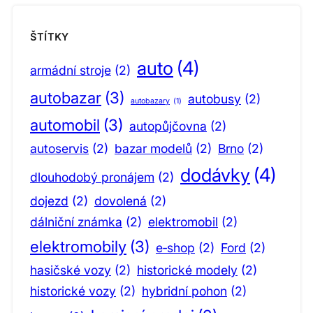
ŠTÍTKY
auto
(4)
armádní stroje
(2)
autobazar
(3)
autobusy
(2)
autobazary
(1)
automobil
(3)
autopůjčovna
(2)
autoservis
(2)
bazar modelů
(2)
Brno
(2)
dodávky
(4)
dlouhodobý pronájem
(2)
dojezd
(2)
dovolená
(2)
dálniční známka
(2)
elektromobil
(2)
elektromobily
(3)
e‑shop
(2)
Ford
(2)
hasičské vozy
(2)
historické modely
(2)
historické vozy
(2)
hybridní pohon
(2)