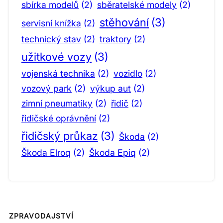
sbírka modelů
(2)
sběratelské modely
(2)
stěhování
(3)
servisní knížka
(2)
technický stav
(2)
traktory
(2)
užitkové vozy
(3)
vojenská technika
(2)
vozidlo
(2)
vozový park
(2)
výkup aut
(2)
zimní pneumatiky
(2)
řidič
(2)
řidičské oprávnění
(2)
řidičský průkaz
(3)
Škoda
(2)
Škoda Elroq
(2)
Škoda Epiq
(2)
ZPRAVODAJSTVÍ