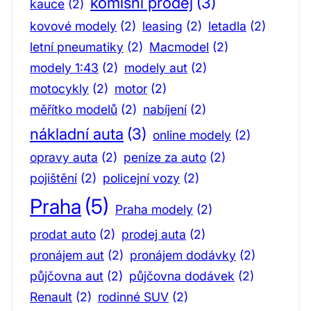
komisní prodej
(3)
kauce
(2)
kovové modely
(2)
leasing
(2)
letadla
(2)
letní pneumatiky
(2)
Macmodel
(2)
modely 1:43
(2)
modely aut
(2)
motocykly
(2)
motor
(2)
měřítko modelů
(2)
nabíjení
(2)
nákladní auta
(3)
online modely
(2)
opravy auta
(2)
peníze za auto
(2)
pojištění
(2)
policejní vozy
(2)
Praha
(5)
Praha modely
(2)
prodat auto
(2)
prodej auta
(2)
pronájem aut
(2)
pronájem dodávky
(2)
půjčovna aut
(2)
půjčovna dodávek
(2)
Renault
(2)
rodinné SUV
(2)