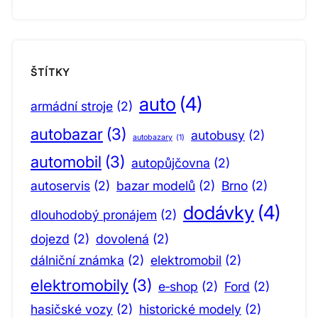
ŠTÍTKY
auto
(4)
armádní stroje
(2)
autobazar
(3)
autobusy
(2)
autobazary
(1)
automobil
(3)
autopůjčovna
(2)
autoservis
(2)
bazar modelů
(2)
Brno
(2)
dodávky
(4)
dlouhodobý pronájem
(2)
dojezd
(2)
dovolená
(2)
dálniční známka
(2)
elektromobil
(2)
elektromobily
(3)
e‑shop
(2)
Ford
(2)
hasičské vozy
(2)
historické modely
(2)