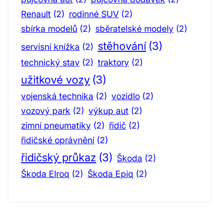
Renault
(2)
rodinné SUV
(2)
sbírka modelů
(2)
sběratelské modely
(2)
stěhování
(3)
servisní knížka
(2)
technický stav
(2)
traktory
(2)
užitkové vozy
(3)
vojenská technika
(2)
vozidlo
(2)
vozový park
(2)
výkup aut
(2)
zimní pneumatiky
(2)
řidič
(2)
řidičské oprávnění
(2)
řidičský průkaz
(3)
Škoda
(2)
Škoda Elroq
(2)
Škoda Epiq
(2)