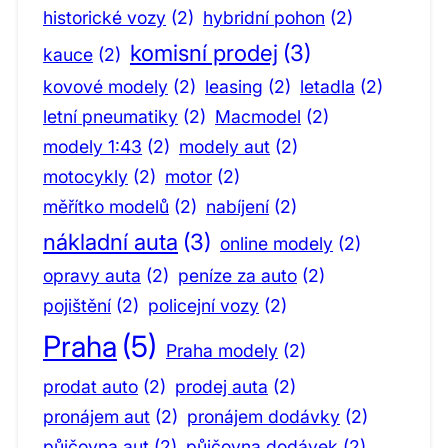
historické vozy
(2)
hybridní pohon
(2)
komisní prodej
(3)
kauce
(2)
kovové modely
(2)
leasing
(2)
letadla
(2)
letní pneumatiky
(2)
Macmodel
(2)
modely 1:43
(2)
modely aut
(2)
motocykly
(2)
motor
(2)
měřítko modelů
(2)
nabíjení
(2)
nákladní auta
(3)
online modely
(2)
opravy auta
(2)
peníze za auto
(2)
pojištění
(2)
policejní vozy
(2)
Praha
(5)
Praha modely
(2)
prodat auto
(2)
prodej auta
(2)
pronájem aut
(2)
pronájem dodávky
(2)
půjčovna aut
(2)
půjčovna dodávek
(2)