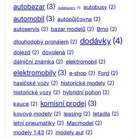
autobazar
(3)
autobusy
(2)
autobazary
(1)
automobil
(3)
autopůjčovna
(2)
autoservis
(2)
bazar modelů
(2)
Brno
(2)
dodávky
(4)
dlouhodobý pronájem
(2)
dojezd
(2)
dovolená
(2)
dálniční známka
(2)
elektromobil
(2)
elektromobily
(3)
e‑shop
(2)
Ford
(2)
hasičské vozy
(2)
historické modely
(2)
historické vozy
(2)
hybridní pohon
(2)
komisní prodej
(3)
kauce
(2)
kovové modely
(2)
leasing
(2)
letadla
(2)
letní pneumatiky
(2)
Macmodel
(2)
modely 1:43
(2)
modely aut
(2)