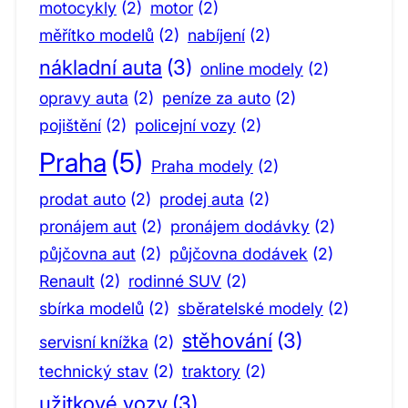
motocykly
(2)
motor
(2)
měřítko modelů
(2)
nabíjení
(2)
nákladní auta
(3)
online modely
(2)
opravy auta
(2)
peníze za auto
(2)
pojištění
(2)
policejní vozy
(2)
Praha
(5)
Praha modely
(2)
prodat auto
(2)
prodej auta
(2)
pronájem aut
(2)
pronájem dodávky
(2)
půjčovna aut
(2)
půjčovna dodávek
(2)
Renault
(2)
rodinné SUV
(2)
sbírka modelů
(2)
sběratelské modely
(2)
stěhování
(3)
servisní knížka
(2)
technický stav
(2)
traktory
(2)
užitkové vozy
(3)