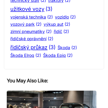
technický stav
(2)
traktory
(2)
užitkové vozy
(3)
vojenská technika
(2)
vozidlo
(2)
vozový park
(2)
výkup aut
(2)
zimní pneumatiky
(2)
řidič
(2)
řidičské oprávnění
(2)
řidičský průkaz
(3)
Škoda
(2)
Škoda Elroq
(2)
Škoda Epiq
(2)
You May Also Like: