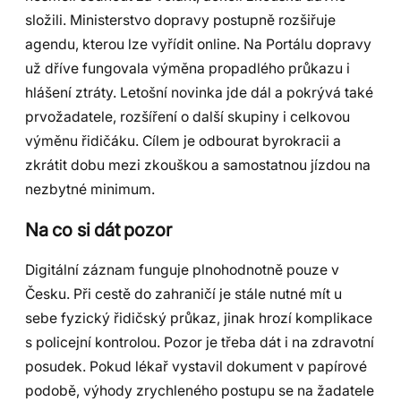
složili. Ministerstvo dopravy postupně rozšiřuje
agendu, kterou lze vyřídit online. Na Portálu dopravy
už dříve fungovala výměna propadlého průkazu i
hlášení ztráty. Letošní novinka jde dál a pokrývá také
prvožadatele, rozšíření o další skupiny i celkovou
výměnu řidičáku. Cílem je odbourat byrokracii a
zkrátit dobu mezi zkouškou a samostatnou jízdou na
nezbytné minimum.
Na co si dát pozor
Digitální záznam funguje plnohodnotně pouze v
Česku. Při cestě do zahraničí je stále nutné mít u
sebe fyzický řidičský průkaz, jinak hrozí komplikace
s policejní kontrolou. Pozor je třeba dát i na zdravotní
posudek. Pokud lékař vystavil dokument v papírové
podobě, výhody zrychleného postupu se na žadatele