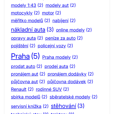
modely 1:43
(2)
modely aut
(2)
motocykly
(2)
motor
(2)
měřítko modelů
(2)
nabíjení
(2)
nákladní auta
(3)
online modely
(2)
opravy auta
(2)
peníze za auto
(2)
pojištění
(2)
policejní vozy
(2)
Praha
(5)
Praha modely
(2)
prodat auto
(2)
prodej auta
(2)
pronájem aut
(2)
pronájem dodávky
(2)
půjčovna aut
(2)
půjčovna dodávek
(2)
Renault
(2)
rodinné SUV
(2)
sbírka modelů
(2)
sběratelské modely
(2)
stěhování
(3)
servisní knížka
(2)