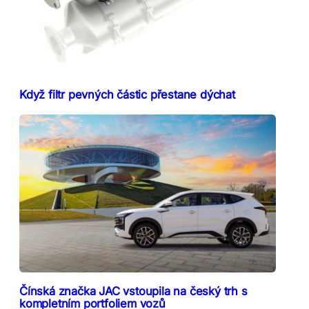
Když filtr pevných částic přestane dýchat
Čínská značka JAC vstoupila na český trh s
kompletním portfoliem vozů