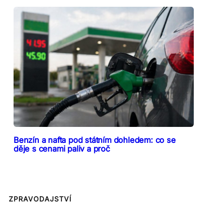
Benzín a nafta pod státním dohledem: co se
děje s cenami paliv a proč
ZPRAVODAJSTVÍ