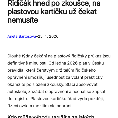
Řidičák hned po zkoušce, na
plastovou kartičku už čekat
nemusíte
Aneta Bartošová
–
25. 4. 2026
Dlouhé týdny čekání na plastový řidičský průkaz jsou
definitivně minulostí. Od ledna 2026 platí v Česku
pravidla, která čerstvým držitelům řidičského
oprávnění umožňují usednout za volant prakticky
okamžitě po složení zkoušky. Stačí absolvovat
autoškolu, zažádat o oprávnění a nechat se zapsat
do registru. Plastovou kartičku úřad vydá později,
řízení ovšem mezitím nic nebrání.
Kdo může výhodu využít a za jakých