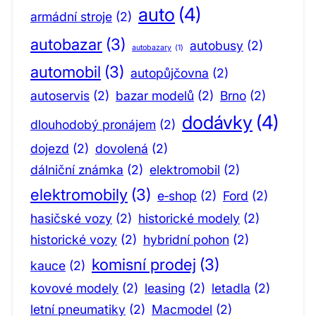
auto
(4)
armádní stroje
(2)
autobazar
(3)
autobusy
(2)
autobazary
(1)
automobil
(3)
autopůjčovna
(2)
autoservis
(2)
bazar modelů
(2)
Brno
(2)
dodávky
(4)
dlouhodobý pronájem
(2)
dojezd
(2)
dovolená
(2)
dálniční známka
(2)
elektromobil
(2)
elektromobily
(3)
e‑shop
(2)
Ford
(2)
hasičské vozy
(2)
historické modely
(2)
historické vozy
(2)
hybridní pohon
(2)
komisní prodej
(3)
kauce
(2)
kovové modely
(2)
leasing
(2)
letadla
(2)
letní pneumatiky
(2)
Macmodel
(2)