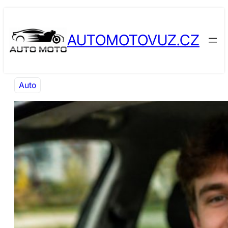
Přeskočit
Skip
na
to
AUTOMOTOVUZ.CZ
obsah
content
Auto